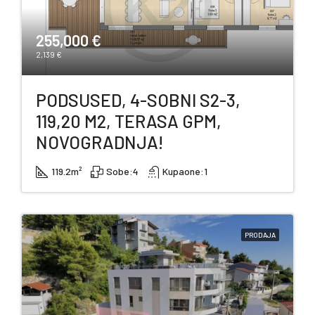
255,000 €
2,139 €
PODSUSED, 4-SOBNI S2-3,
119,20 M2, TERASA GPM,
NOVOGRADNJA!
119.2
m²
Sobe:
4
Kupaone:
1
PRODAJA