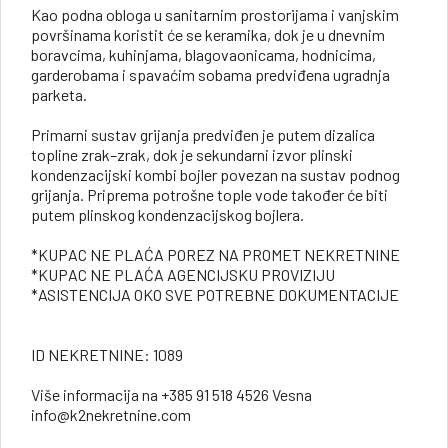
Kao podna obloga u sanitarnim prostorijama i vanjskim
površinama koristit će se keramika, dok je u dnevnim
boravcima, kuhinjama, blagovaonicama, hodnicima,
garderobama i spavaćim sobama predviđena ugradnja
parketa.
Primarni sustav grijanja predviđen je putem dizalica
topline zrak–zrak, dok je sekundarni izvor plinski
kondenzacijski kombi bojler povezan na sustav podnog
grijanja. Priprema potrošne tople vode također će biti
putem plinskog kondenzacijskog bojlera.
*KUPAC NE PLAĆA POREZ NA PROMET NEKRETNINE
*KUPAC NE PLAĆA AGENCIJSKU PROVIZIJU
*ASISTENCIJA OKO SVE POTREBNE DOKUMENTACIJE
ID NEKRETNINE: 1089
Više informacija na +385 91 518 4526 Vesna
info@k2nekretnine.com