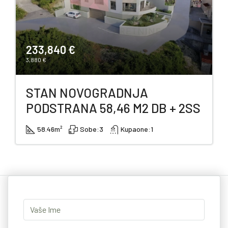
233,840 €
3,880 €
STAN NOVOGRADNJA
PODSTRANA 58,46 M2 DB + 2SS
58.46
m²
Sobe:
3
Kupaone:
1