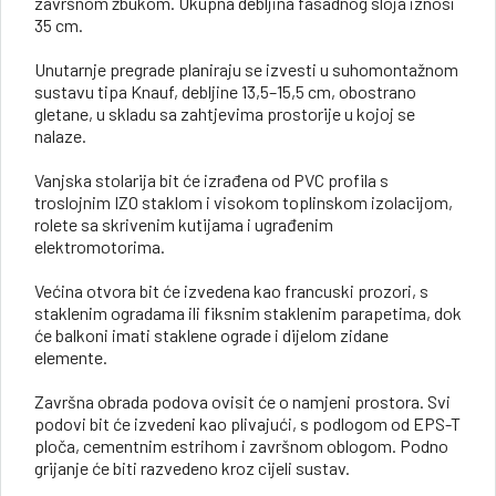
završnom žbukom. Ukupna debljina fasadnog sloja iznosi
35 cm.
Unutarnje pregrade planiraju se izvesti u suhomontažnom
sustavu tipa Knauf, debljine 13,5–15,5 cm, obostrano
gletane, u skladu sa zahtjevima prostorije u kojoj se
nalaze.
Vanjska stolarija bit će izrađena od PVC profila s
troslojnim IZO staklom i visokom toplinskom izolacijom,
rolete sa skrivenim kutijama i ugrađenim
elektromotorima.
Većina otvora bit će izvedena kao francuski prozori, s
staklenim ogradama ili fiksnim staklenim parapetima, dok
će balkoni imati staklene ograde i dijelom zidane
elemente.
Završna obrada podova ovisit će o namjeni prostora. Svi
podovi bit će izvedeni kao plivajući, s podlogom od EPS-T
ploča, cementnim estrihom i završnom oblogom. Podno
grijanje će biti razvedeno kroz cijeli sustav.