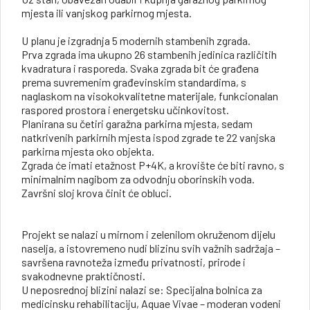
mjesta ili vanjskog parkirnog mjesta.
U planu je izgradnja 5 modernih stambenih zgrada.
Prva zgrada ima ukupno 26 stambenih jedinica različitih
kvadratura i rasporeda. Svaka zgrada bit će građena
prema suvremenim građevinskim standardima, s
naglaskom na visokokvalitetne materijale, funkcionalan
raspored prostora i energetsku učinkovitost.
Planirana su četiri garažna parkirna mjesta, sedam
natkrivenih parkirnih mjesta ispod zgrade te 22 vanjska
parkirna mjesta oko objekta.
Zgrada će imati etažnost P+4K, a krovište će biti ravno, s
minimalnim nagibom za odvodnju oborinskih voda.
Završni sloj krova činit će obluci.
Projekt se nalazi u mirnom i zelenilom okruženom dijelu
naselja, a istovremeno nudi blizinu svih važnih sadržaja –
savršena ravnoteža između privatnosti, prirode i
svakodnevne praktičnosti.
U neposrednoj blizini nalazi se: Specijalna bolnica za
medicinsku rehabilitaciju, Aquae Vivae – moderan vodeni