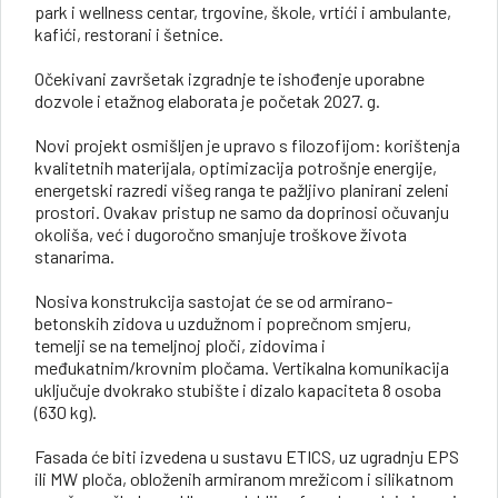
park i wellness centar, trgovine, škole, vrtići i ambulante,
kafići, restorani i šetnice.
Očekivani završetak izgradnje te ishođenje uporabne
dozvole i etažnog elaborata je početak 2027. g.
Novi projekt osmišljen je upravo s filozofijom: korištenja
kvalitetnih materijala, optimizacija potrošnje energije,
energetski razredi višeg ranga te pažljivo planirani zeleni
prostori. Ovakav pristup ne samo da doprinosi očuvanju
okoliša, već i dugoročno smanjuje troškove života
stanarima.
Nosiva konstrukcija sastojat će se od armirano-
betonskih zidova u uzdužnom i poprečnom smjeru,
temelji se na temeljnoj ploči, zidovima i
međukatnim/krovnim pločama. Vertikalna komunikacija
uključuje dvokrako stubište i dizalo kapaciteta 8 osoba
(630 kg).
Fasada će biti izvedena u sustavu ETICS, uz ugradnju EPS
ili MW ploča, obloženih armiranom mrežicom i silikatnom