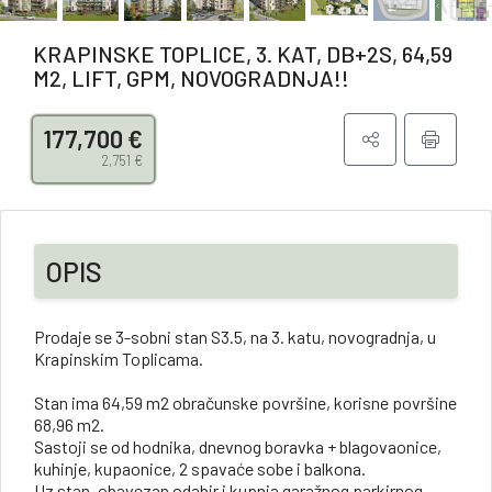
KRAPINSKE TOPLICE, 3. KAT, DB+2S, 64,59
M2, LIFT, GPM, NOVOGRADNJA!!
177,700 €
2,751 €
OPIS
Prodaje se 3-sobni stan S3.5, na 3. katu, novogradnja, u
Krapinskim Toplicama.
Stan ima 64,59 m2 obračunske površine, korisne površine
68,96 m2.
Sastoji se od hodnika, dnevnog boravka + blagovaonice,
kuhinje, kupaonice, 2 spavaće sobe i balkona.
Uz stan, obavezan odabir i kupnja garažnog parkirnog