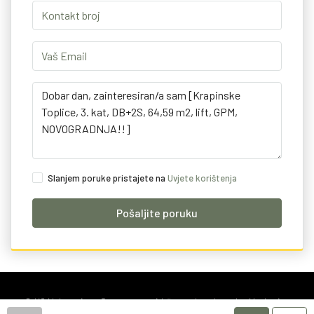
Slanjem poruke pristajete na
Uvjete korištenja
Pošaljite poruku
© K2 Nekretnine • Sva prava pridržana •
Izrada weba Marketing