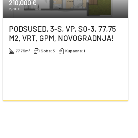
210,000 €
2,701 €
PODSUSED, 3-S, VP, S0-3, 77,75
M2, VRT, GPM, NOVOGRADNJA!
77.75
m²
Sobe:
3
Kupaone:
1