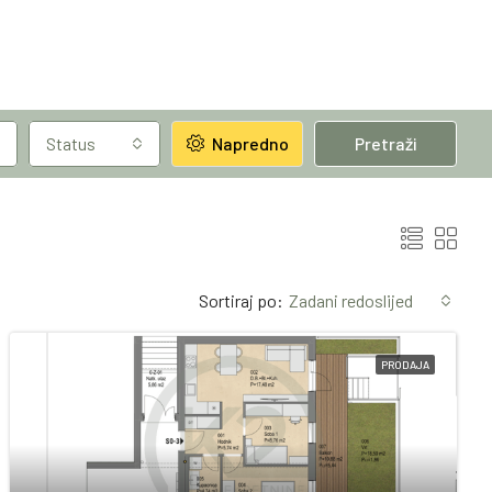
Status
Napredno
Pretraži
Sortiraj po:
Zadani redoslijed
PRODAJA