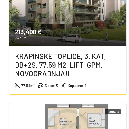
213,400 €
2,750 €
KRAPINSKE TOPLICE, 3. KAT,
DB+2S, 77,59 M2, LIFT, GPM,
NOVOGRADNJA!!
77.59
m²
Sobe:
3
Kupaone:
1
PRODAJA