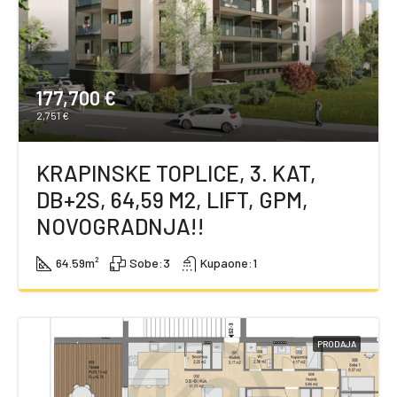
177,700 €
2,751 €
KRAPINSKE TOPLICE, 3. KAT,
DB+2S, 64,59 M2, LIFT, GPM,
NOVOGRADNJA!!
64.59
m²
Sobe:
3
Kupaone:
1
PRODAJA