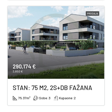
PRODAJA
290,174 €
3,850 €
STAN: 75 M2, 2S+DB FAŽANA
75.37
m²
Sobe:
3
Kupaone:
2