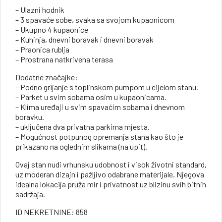
– Ulazni hodnik
– 3 spavaće sobe, svaka sa svojom kupaonicom
– Ukupno 4 kupaonice
– Kuhinja, dnevni boravak i dnevni boravak
– Praonica rublja
– Prostrana natkrivena terasa
Dodatne značajke:
– Podno grijanje s toplinskom pumpom u cijelom stanu.
– Parket u svim sobama osim u kupaonicama.
– Klima uređaji u svim spavaćim sobama i dnevnom
boravku.
– uključena dva privatna parkirna mjesta.
– Mogućnost potpunog opremanja stana kao što je
prikazano na oglednim slikama (na upit).
Ovaj stan nudi vrhunsku udobnost i visok životni standard,
uz moderan dizajn i pažljivo odabrane materijale. Njegova
idealna lokacija pruža mir i privatnost uz blizinu svih bitnih
sadržaja.
ID NEKRETNINE: 858