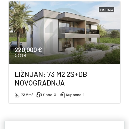
PRODAJA
220,000 €
2,993 €
LIŽNJAN: 73 M2 2S+DB
NOVOGRADNJA
73.5
m²
Sobe:
3
Kupaone:
1