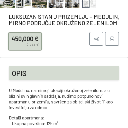
LUKSUZAN STAN U PRIZEMLJU – MEDULIN,
MIRNO PODRUČJE OKRUŽENO ZELENILOM
450,000 €
3,629 €
OPIS
U Medulinu, na mirnoj lokaciji okruženoj zelenilom, a u
blizini svih glavnih sadržaja, nudimo potpuno novi
apartman u prizemlju, savršen za obiteljski život ili kao
investiciju za odmor.
Detalji apartmana:
– Ukupna površina: 125 m²