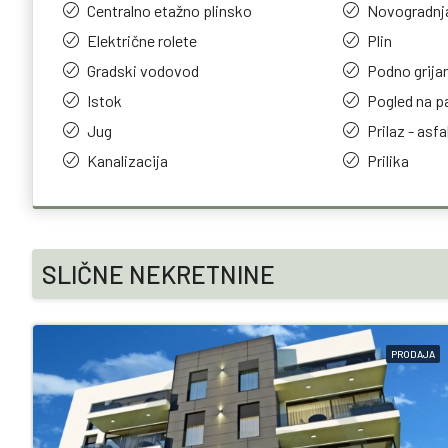
Centralno etažno plinsko
Novogradnj
Električne rolete
Plin
Gradski vodovod
Podno grija
Istok
Pogled na p
Jug
Prilaz - asfa
Kanalizacija
Prilika
SLIČNE NEKRETNINE
PRODAJA