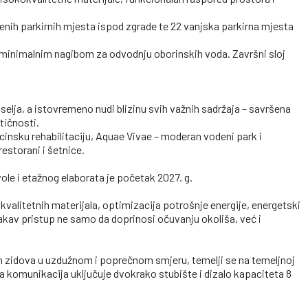
venih parkirnih mjesta ispod zgrade te 22 vanjska parkirna mjesta
s minimalnim nagibom za odvodnju oborinskih voda. Završni sloj
selja, a istovremeno nudi blizinu svih važnih sadržaja – savršena
tičnosti.
icinsku rehabilitaciju, Aquae Vivae – moderan vodeni park i
restorani i šetnice.
le i etažnog elaborata je početak 2027. g.
kvalitetnih materijala, optimizacija potrošnje energije, energetski
Ovakav pristup ne samo da doprinosi očuvanju okoliša, već i
h zidova u uzdužnom i poprečnom smjeru, temelji se na temeljnoj
 komunikacija uključuje dvokrako stubište i dizalo kapaciteta 8