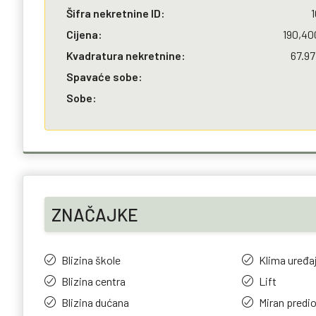
Šifra nekretnine ID:
1
Cijena:
190,40
Kvadratura nekretnine:
67.97
Spavaće sobe:
Sobe:
ZNAČAJKE
Blizina škole
Klima uređa
Blizina centra
Lift
Blizina dućana
Miran predi