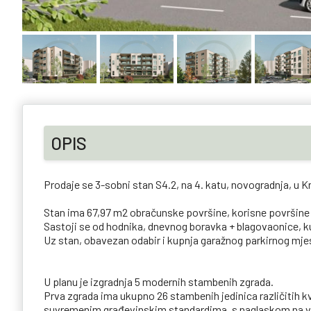
OPIS
Prodaje se 3-sobni stan S4.2, na 4. katu, novogradnja, u 
Stan ima 67,97 m2 obračunske površine, korisne površine
Sastoji se od hodnika, dnevnog boravka + blagovaonice, k
Uz stan, obavezan odabir i kupnja garažnog parkirnog mjes
U planu je izgradnja 5 modernih stambenih zgrada.
Prva zgrada ima ukupno 26 stambenih jedinica različitih k
suvremenim građevinskim standardima, s naglaskom na vis