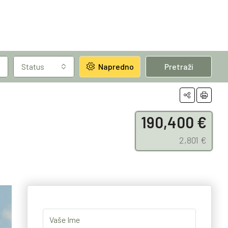
Status
Napredno
Pretraži
190,400 €
2,801 €