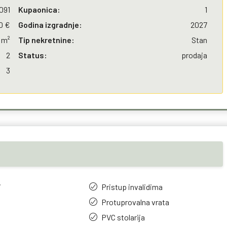
091
Kupaonica:
1
0 €
Godina izgradnje:
2027
 m²
Tip nekretnine:
Stan
2
Status:
prodaja
3
j
Pristup invalidima
Protuprovalna vrata
o
PVC stolarija