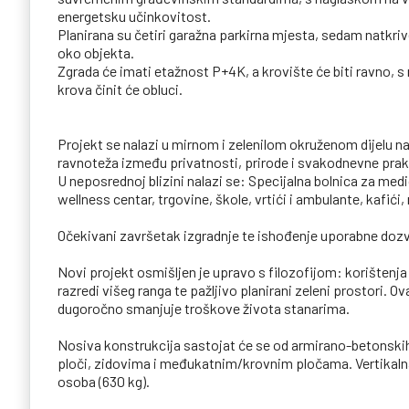
energetsku učinkovitost.
Planirana su četiri garažna parkirna mjesta, sedam natkri
oko objekta.
Zgrada će imati etažnost P+4K, a krovište će biti ravno, 
krova činit će obluci.
Projekt se nalazi u mirnom i zelenilom okruženom dijelu na
ravnoteža između privatnosti, prirode i svakodnevne prak
U neposrednoj blizini nalazi se: Specijalna bolnica za med
wellness centar, trgovine, škole, vrtići i ambulante, kafići, 
Očekivani završetak izgradnje te ishođenje uporabne dozvo
Novi projekt osmišljen je upravo s filozofijom: korištenja 
razredi višeg ranga te pažljivo planirani zeleni prostori. 
dugoročno smanjuje troškove života stanarima.
Nosiva konstrukcija sastojat će se od armirano-betonski
ploči, zidovima i međukatnim/krovnim pločama. Vertikalna
osoba (630 kg).