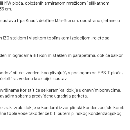
 ili MW ploča, obloženih armiranom mrežicom i silikatnom
35 cm.
ustavu tipa Knauf, debljine 13,5–15,5 cm, obostrano gletane, u
nim IZO staklom i visokom toplinskom izolacijom, rolete sa
aklenim ogradama ili fiksnim staklenim parapetima, dok će balkoni
odovi bit će izvedeni kao plivajući, s podlogom od EPS-T ploča,
 biti razvedeno kroz cijeli sustav.
vršinama koristit će se keramika, dok je u dnevnim boravcima,
pavaćim sobama predviđena ugradnja parketa.
ne zrak–zrak, dok je sekundarni izvor plinski kondenzacijski kombi
šne tople vode također će biti putem plinskog kondenzacijskog