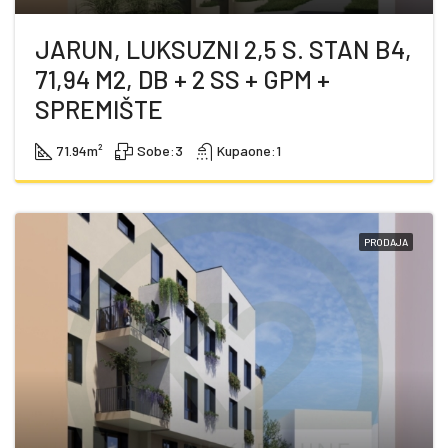
JARUN, LUKSUZNI 2,5 S. STAN B4,
71,94 M2, DB + 2 SS + GPM +
SPREMIŠTE
71.94
m²
Sobe:
3
Kupaone:
1
PRODAJA