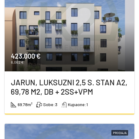
423,000 €
6,062 €
JARUN, LUKSUZNI 2,5 S. STAN A2,
69,78 M2, DB + 2SS+VPM
69.78
m²
Sobe:
3
Kupaone:
1
PRODAJA