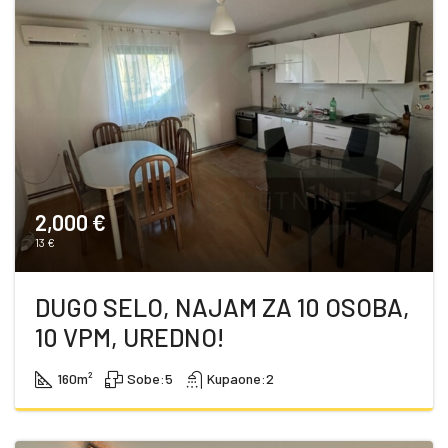
2,000 €
13 €
DUGO SELO, NAJAM ZA 10 OSOBA,
10 VPM, UREDNO!
160
m²
Sobe:
5
Kupaone:
2