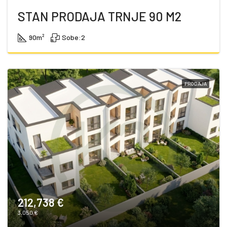
STAN PRODAJA TRNJE 90 M2
90
m²
Sobe:
2
PRODAJA
212,738 €
3,050 €