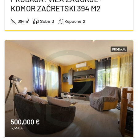
KOMOR ZAČRETSKI 394 M2
394
m²
Sobe:
3
Kupaone:
2
PRODAJA
500,000 €
5,556 €