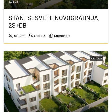
3,050 €
STAN: SESVETE NOVOGRADNJA,
2S+DB
69.12
m²
Sobe:
3
Kupaone:
1
PRODAJA