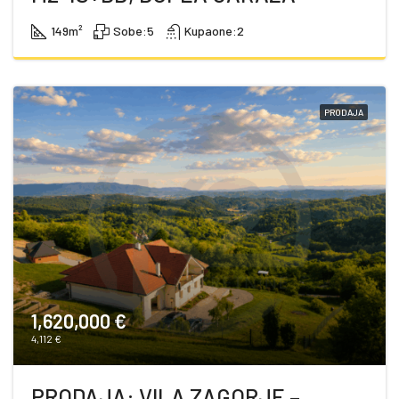
149
m²
Sobe:
5
Kupaone:
2
PRODAJA
1,620,000 €
4,112 €
PRODAJA: VILA ZAGORJE –