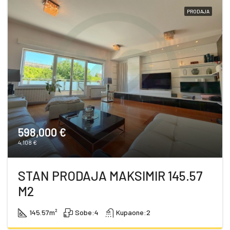
PRODAJA
598,000 €
4,108 €
STAN PRODAJA MAKSIMIR 145.57
M2
145.57
m²
Sobe:
4
Kupaone:
2