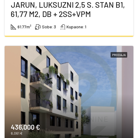
JARUN, LUKSUZNI 2,5 S. STAN B1,
61,77 M2, DB + 2SS+VPM
61.77
m²
Sobe:
3
Kupaone:
1
PRODAJA
436,000 €
6,061 €