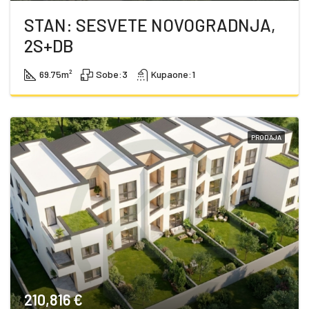
STAN: SESVETE NOVOGRADNJA,
2S+DB
69.75
m²
Sobe:
3
Kupaone:
1
PRODAJA
210,816 €