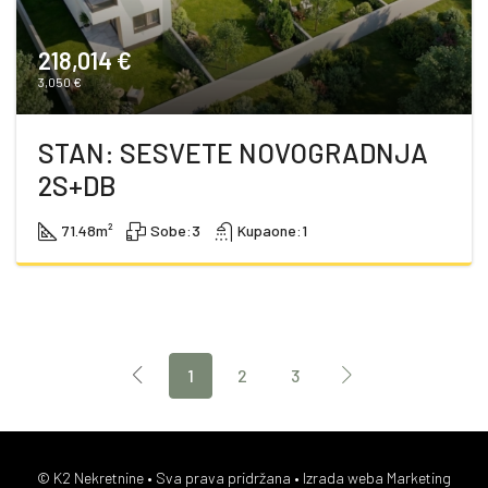
218,014 €
3,050 €
STAN: SESVETE NOVOGRADNJA
2S+DB
71.48
m²
Sobe:
3
Kupaone:
1
1
2
3
© K2 Nekretnine • Sva prava pridržana •
Izrada weba Marketing