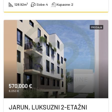
128.92
m²
Sobe:
4
Kupaone:
2
PRODAJA
570,000 €
6,050 €
JARUN, LUKSUZNI 2-ETAŽNI