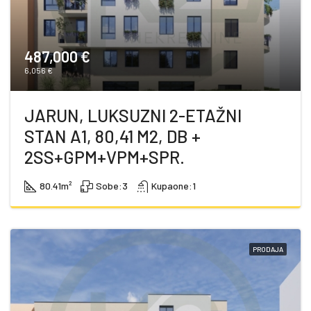
487,000 €
6,056 €
JARUN, LUKSUZNI 2-ETAŽNI
STAN A1, 80,41 M2, DB +
2SS+GPM+VPM+SPR.
80.41
m²
Sobe:
3
Kupaone:
1
PRODAJA