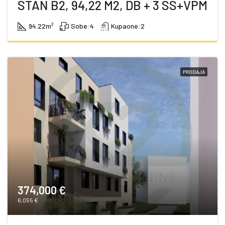
STAN B2, 94,22 M2, DB + 3 SS+VPM
94.22
m²
Sobe:
4
Kupaone:
2
PRODAJA
374,000 €
6,055 €