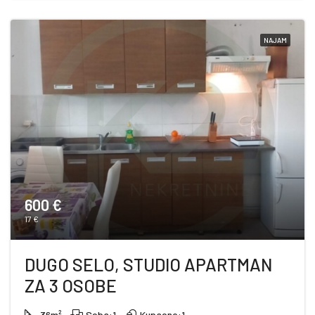
NAJAM
600 €
17 €
DUGO SELO, STUDIO APARTMAN
ZA 3 OSOBE
36
m²
Soba:
1
Kupaone:
1