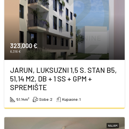
323,000 €
6,316 €
JARUN, LUKSUZNI 1,5 S. STAN B5,
51,14 M2, DB + 1 SS + GPM +
SPREMIŠTE
51.14
m²
Sobe:
2
Kupaone:
1
NAJAM