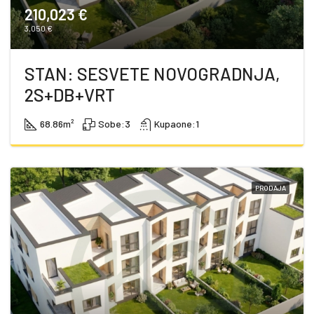
210,023 €
3,050 €
STAN: SESVETE NOVOGRADNJA,
2S+DB+VRT
68.86
m²
Sobe:
3
Kupaone:
1
PRODAJA