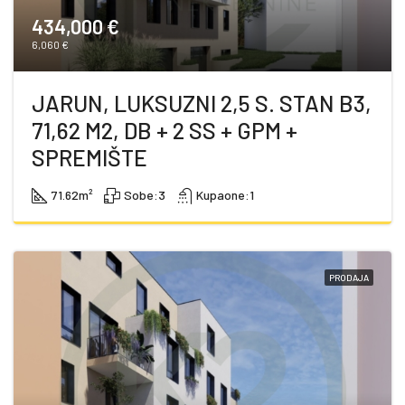
434,000 €
6,060 €
JARUN, LUKSUZNI 2,5 S. STAN B3,
71,62 M2, DB + 2 SS + GPM +
SPREMIŠTE
71.62
m²
Sobe:
3
Kupaone:
1
PRODAJA