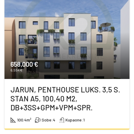
658,000 €
6,554 €
JARUN, PENTHOUSE LUKS. 3,5 S.
STAN A5, 100,40 M2,
DB+3SS+GPM+VPM+SPR.
100.4
m²
Sobe:
4
Kupaone:
1