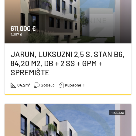
611,000 €
7,257 €
JARUN, LUKSUZNI 2,5 S. STAN B6,
84,20 M2, DB + 2 SS + GPM +
SPREMIŠTE
84.2
m²
Sobe:
3
Kupaone:
1
PRODAJA