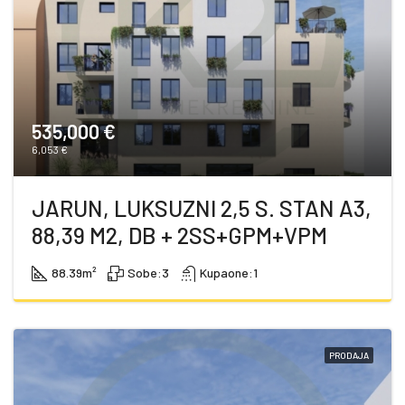
535,000 €
6,053 €
JARUN, LUKSUZNI 2,5 S. STAN A3,
88,39 M2, DB + 2SS+GPM+VPM
88.39
m²
Sobe:
3
Kupaone:
1
PRODAJA