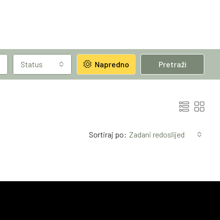
Status
Napredno
Pretraži
Sortiraj po:
Zadani redoslijed