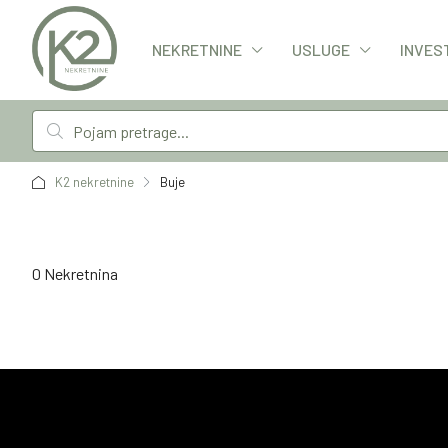
NEKRETNINE
USLUGE
INVES
K2 nekretnine
Buje
0 Nekretnina