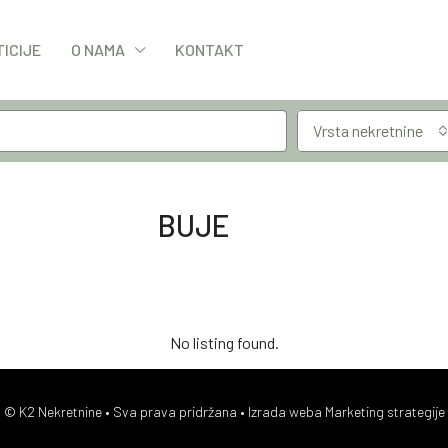
TICIJE
O NAMA
KONTAKT
Vrsta nekretnine
BUJE
No listing found.
© K2 Nekretnine • Sva prava pridržana •
Izrada weba Marketing strategije