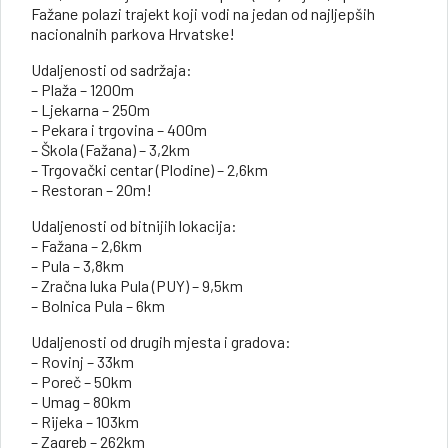
Fažane polazi trajekt koji vodi na jedan od najljepših
nacionalnih parkova Hrvatske!
Udaljenosti od sadržaja:
– Plaža – 1200m
– Ljekarna – 250m
– Pekara i trgovina – 400m
– Škola (Fažana) – 3,2km
– Trgovački centar (Plodine) – 2,6km
– Restoran – 20m!
Udaljenosti od bitnijih lokacija:
– Fažana – 2,6km
– Pula – 3,8km
– Zračna luka Pula (PUY) – 9,5km
– Bolnica Pula – 6km
Udaljenosti od drugih mjesta i gradova:
– Rovinj – 33km
– Poreč – 50km
– Umag – 80km
– Rijeka – 103km
– Zagreb – 262km