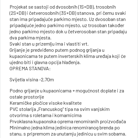
Projekat se sastoji od dvosobnih (1S+DB), trosobnih
(2S+DB) i četverosobnih (3S+DB) stanova, pri čemu svaki
stan ima pripadajuće parkirno mjesto. Uz dvosoban stan
pripadajuće jedno parkirno mjesto, uz trosoban također
jedno parkirno mjesto dok u četverosoban stan pripadaju
dva parkirna mjesta.
Svaki stan u prizemlju ima i vlastiti vrt.
Grijanje je predviđeno putem podnog grijanja u
kupaonicama te putem inverterskih klima uređaja koji će
ujedno biti i glavna opcija hlađenja.
OPREMA STANOVA:
Svijetla visina -2,70m
Podno grijanje u kupaonicama + mogućnost doplate i za
ostale prostorije
Keramičke pločice visoke kvalitete
PVC stolarija „Francuskog“ tipa na svim vanjskim
otvorima s roletama i komarnicima
Prvoklasna kupaonska oprema renomiranih proizvođača
Minimalno jedna klima jedinica renomiranog brenda po
stanu, s pripremom za unutarnju jedinicu u svim sobama.