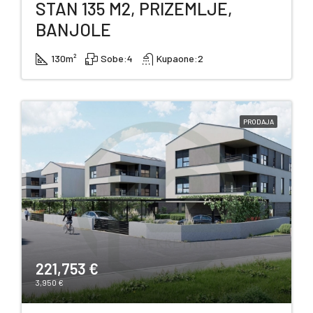
STAN 135 M2, PRIZEMLJE,
BANJOLE
130
m²
Sobe:
4
Kupaone:
2
PRODAJA
221,753 €
3,950 €