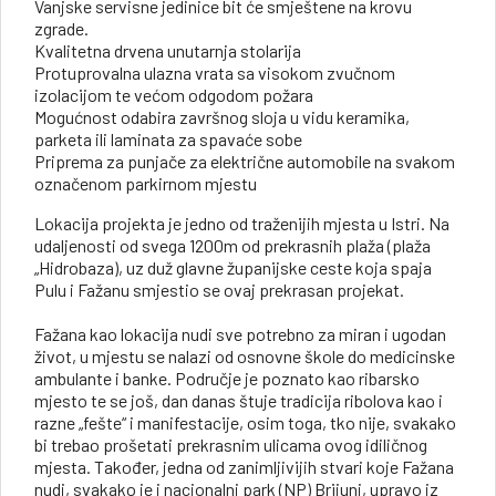
Vanjske servisne jedinice bit će smještene na krovu
zgrade.
Kvalitetna drvena unutarnja stolarija
Protuprovalna ulazna vrata sa visokom zvučnom
izolacijom te većom odgodom požara
Mogućnost odabira završnog sloja u vidu keramika,
parketa ili laminata za spavaće sobe
Priprema za punjače za električne automobile na svakom
označenom parkirnom mjestu
Lokacija projekta je jedno od traženijih mjesta u Istri. Na
udaljenosti od svega 1200m od prekrasnih plaža (plaža
„Hidrobaza), uz duž glavne županijske ceste koja spaja
Pulu i Fažanu smjestio se ovaj prekrasan projekat.
Fažana kao lokacija nudi sve potrebno za miran i ugodan
život, u mjestu se nalazi od osnovne škole do medicinske
ambulante i banke. Područje je poznato kao ribarsko
mjesto te se još, dan danas štuje tradicija ribolova kao i
razne „fešte“ i manifestacije, osim toga, tko nije, svakako
bi trebao prošetati prekrasnim ulicama ovog idiličnog
mjesta. Također, jedna od zanimljivijih stvari koje Fažana
nudi, svakako je i nacionalni park (NP) Brijuni, upravo iz