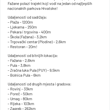
Fažane polazi trajekt koji vodi na jedan od najljepših
nacionalnih parkova Hrvatske!
Udaljenosti od sadržaja:
– Plaža – 1200m
– Ljekarna – 250m
– Pekara i trgovina – 400m
– Škola (Fažana) – 3,2km
– Trgovački centar (Plodine) – 2,6km
– Restoran – 20m!
Udaljenosti od bitnijih lokacija:
– Fažana – 2,6km
– Pula – 3,8km
– Zračna luka Pula (PUY) – 9,5km
– Bolnica Pula – 6km
Udaljenosti od drugih mjesta i gradova:
– Rovinj – 33km
– Poreč – 50km
– Umag – 80km
– Rijeka – 103km
– Zagreb – 262km