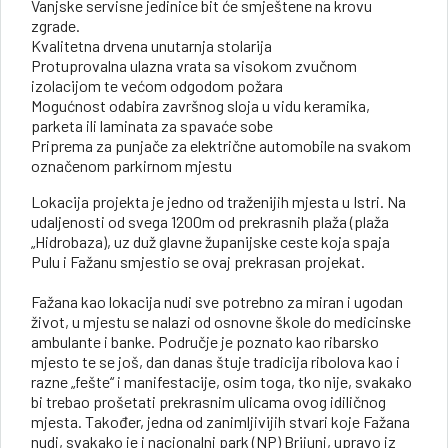
Vanjske servisne jedinice bit će smještene na krovu
zgrade.
Kvalitetna drvena unutarnja stolarija
Protuprovalna ulazna vrata sa visokom zvučnom
izolacijom te većom odgodom požara
Mogućnost odabira završnog sloja u vidu keramika,
parketa ili laminata za spavaće sobe
Priprema za punjače za električne automobile na svakom
označenom parkirnom mjestu
Lokacija projekta je jedno od traženijih mjesta u Istri. Na
udaljenosti od svega 1200m od prekrasnih plaža (plaža
„Hidrobaza), uz duž glavne županijske ceste koja spaja
Pulu i Fažanu smjestio se ovaj prekrasan projekat.
Fažana kao lokacija nudi sve potrebno za miran i ugodan
život, u mjestu se nalazi od osnovne škole do medicinske
ambulante i banke. Područje je poznato kao ribarsko
mjesto te se još, dan danas štuje tradicija ribolova kao i
razne „fešte“ i manifestacije, osim toga, tko nije, svakako
bi trebao prošetati prekrasnim ulicama ovog idiličnog
mjesta. Također, jedna od zanimljivijih stvari koje Fažana
nudi, svakako je i nacionalni park (NP) Brijuni, upravo iz