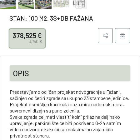
STAN: 100 M2, 3S+DB FAŽANA
378,525 €
3,750 €
OPIS
Predstavljamo odličan projekat novogradnje u Fažani,
sačinjen od četiri zgrade sa ukupno 23 stambene jedinice.
Projekat osmišljen kao mala oaza mira nadomak mora,
suvremeni dizajn sa puno zelenila.
Svaka zgrada će imati vlastiti kolni prilaz na daljinsko
upravljanje, parkiralište će biti pokriveno 0-24 satnim
video nadzorom kako bi se maksimalno zajamčila
privatnost stanara.