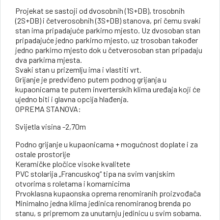
Projekat se sastoji od dvosobnih (1S+DB), trosobnih
(2S+DB) i četverosobnih (3S+DB) stanova, pri čemu svaki
stan ima pripadajuće parkirno mjesto. Uz dvosoban stan
pripadajuće jedno parkirno mjesto, uz trosoban također
jedno parkirno mjesto dok u četverosoban stan pripadaju
dva parkirna mjesta.
Svaki stan u prizemlju ima i vlastiti vrt.
Grijanje je predviđeno putem podnog grijanja u
kupaonicama te putem inverterskih klima uređaja koji će
ujedno biti i glavna opcija hlađenja.
OPREMA STANOVA:
Svijetla visina -2,70m
Podno grijanje u kupaonicama + mogućnost doplate i za
ostale prostorije
Keramičke pločice visoke kvalitete
PVC stolarija „Francuskog“ tipa na svim vanjskim
otvorima s roletama i komarnicima
Prvoklasna kupaonska oprema renomiranih proizvođača
Minimalno jedna klima jedinica renomiranog brenda po
stanu, s pripremom za unutarnju jedinicu u svim sobama.