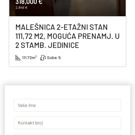
318,000 €
2,846 €
MALEŠNICA 2-ETAŽNI STAN
111,72 M2, MOGUĆA PRENAMJ. U
2 STAMB. JEDINICE
111.72
m²
Sobe:
5