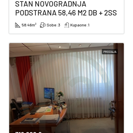
STAN NOVOGRADNJA
PODSTRANA 58,46 M2 DB + 2SS
58.46
m²
Sobe:
3
Kupaone:
1
PRODAJA