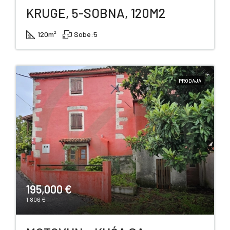
KRUGE, 5-SOBNA, 120M2
120
m²
Sobe:
5
PRODAJA
195,000 €
1,806 €