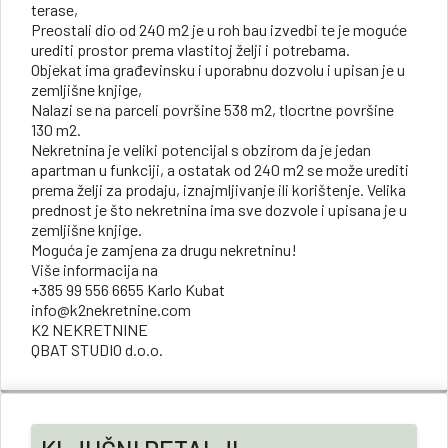
terase,
Preostali dio od 240 m2 je u roh bau izvedbi te je moguće
urediti prostor prema vlastitoj želji i potrebama.
Objekat ima građevinsku i uporabnu dozvolu i upisan je u
zemljišne knjige,
Nalazi se na parceli površine 538 m2, tlocrtne površine
130 m2.
Nekretnina je veliki potencijal s obzirom da je jedan
apartman u funkciji, a ostatak od 240 m2 se može urediti
prema želji za prodaju, iznajmljivanje ili korištenje. Velika
prednost je što nekretnina ima sve dozvole i upisana je u
zemljišne knjige.
Moguća je zamjena za drugu nekretninu!
Više informacija na
+385 99 556 6655 Karlo Kubat
info@k2nekretnine.com
K2 NEKRETNINE
QBAT STUDIO d.o.o.