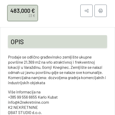
483,000 €
23 €
OPIS
Prodaje se odlično građevinsko zemljište ukupne
površine 21.369 m2 na vrlo atraktivnoj i frekventnoj
lokaciji u Varaždinu, Gornji Kneginec. Zemljište se nalazi
odmah uz javnu površinu gdje se nalaze sve komunalije.
Komercijalna namjena: dozvoljena gradnja komercijalnih i
industrijskih objekata
Više informacija na
+385 99 556 6655 Karlo Kubat
info@k2nekretnine.com
K2 NEKRETNINE
QBAT STUDIO d.o.o.