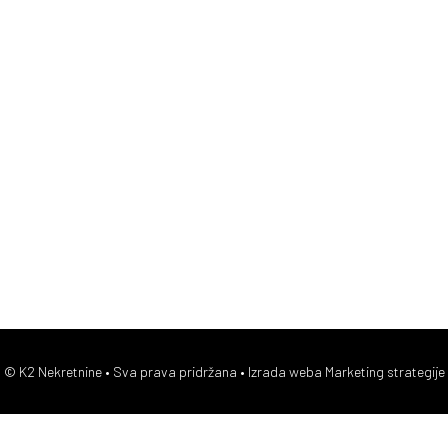
© K2 Nekretnine • Sva prava pridržana •
Izrada weba Marketing strategije