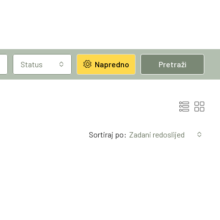
Status
Napredno
Pretraži
Sortiraj po:
Zadani redoslijed