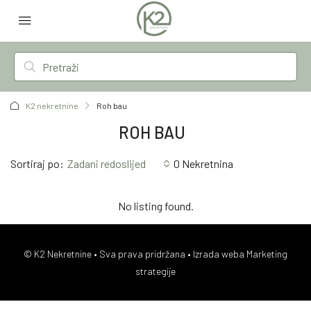
K2 nekretnine
Roh bau
ROH BAU
Sortiraj po:
Zadani redoslijed
0 Nekretnina
No listing found.
© K2 Nekretnine • Sva prava pridržana •
Izrada weba Marketing
strategije