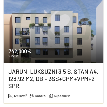
742,000 €
5,756 €
JARUN, LUKSUZNI 3,5 S. STAN A4,
128,92 M2, DB + 3SS+GPM+VPM+2
SPR.
128.92
m²
Sobe:
4
Kupaone:
2