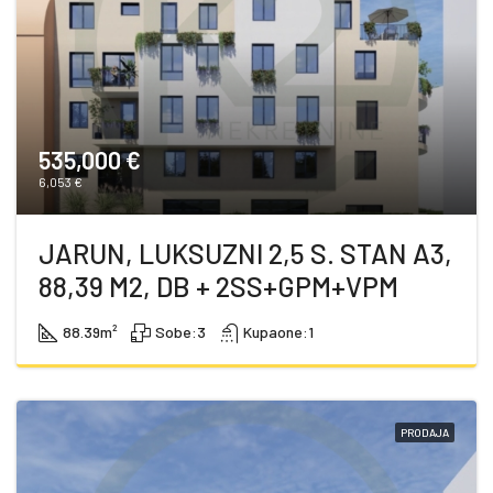
535,000 €
6,053 €
JARUN, LUKSUZNI 2,5 S. STAN A3,
88,39 M2, DB + 2SS+GPM+VPM
88.39
m²
Sobe:
3
Kupaone:
1
PRODAJA