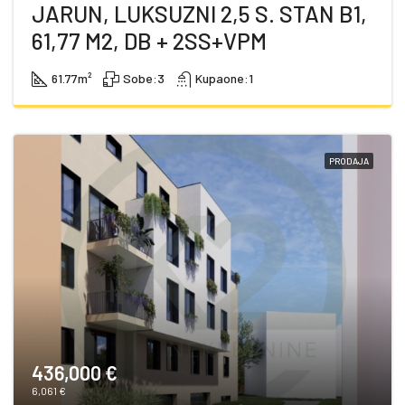
JARUN, LUKSUZNI 2,5 S. STAN B1,
61,77 M2, DB + 2SS+VPM
61.77
m²
Sobe:
3
Kupaone:
1
PRODAJA
436,000 €
6,061 €