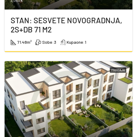
3,050 €
STAN: SESVETE NOVOGRADNJA,
2S+DB 71 M2
71.48
m²
Sobe:
3
Kupaone:
1
PRODAJA