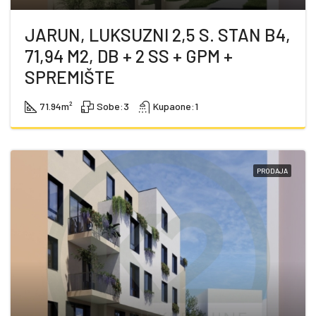
JARUN, LUKSUZNI 2,5 S. STAN B4,
71,94 M2, DB + 2 SS + GPM +
SPREMIŠTE
71.94
m²
Sobe:
3
Kupaone:
1
PRODAJA