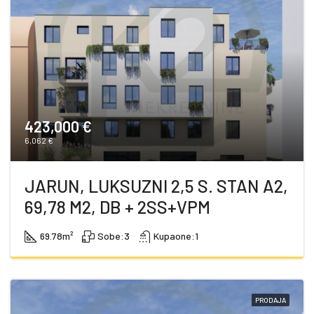
423,000 €
6,062 €
JARUN, LUKSUZNI 2,5 S. STAN A2,
69,78 M2, DB + 2SS+VPM
69.78
m²
Sobe:
3
Kupaone:
1
PRODAJA