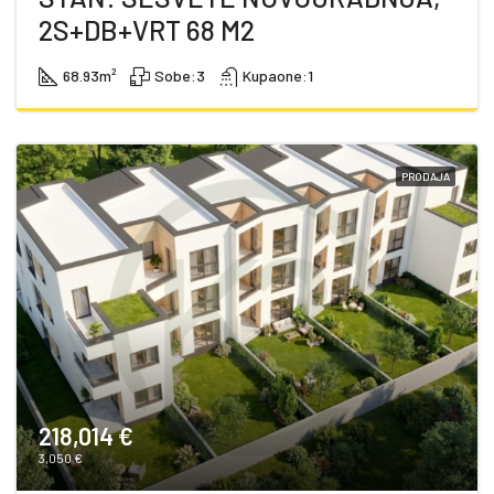
2S+DB+VRT 68 M2
68.93
m²
Sobe:
3
Kupaone:
1
PRODAJA
218,014 €
3,050 €