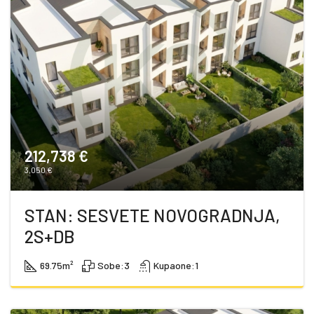
212,738 €
3,050 €
STAN: SESVETE NOVOGRADNJA,
2S+DB
69.75
m²
Sobe:
3
Kupaone:
1