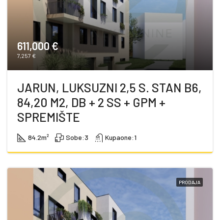
611,000 €
7,257 €
JARUN, LUKSUZNI 2,5 S. STAN B6,
84,20 M2, DB + 2 SS + GPM +
SPREMIŠTE
84.2
m²
Sobe:
3
Kupaone:
1
PRODAJA