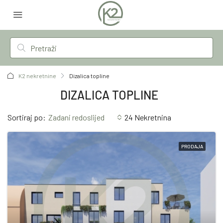
K2 nekretnine
Dizalica topline
DIZALICA TOPLINE
Sortiraj po:
Zadani redoslijed
24 Nekretnina
PRODAJA