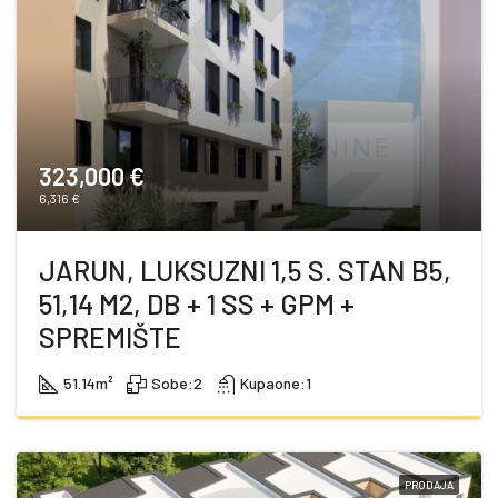
323,000 €
6,316 €
JARUN, LUKSUZNI 1,5 S. STAN B5,
51,14 M2, DB + 1 SS + GPM +
SPREMIŠTE
51.14
m²
Sobe:
2
Kupaone:
1
PRODAJA