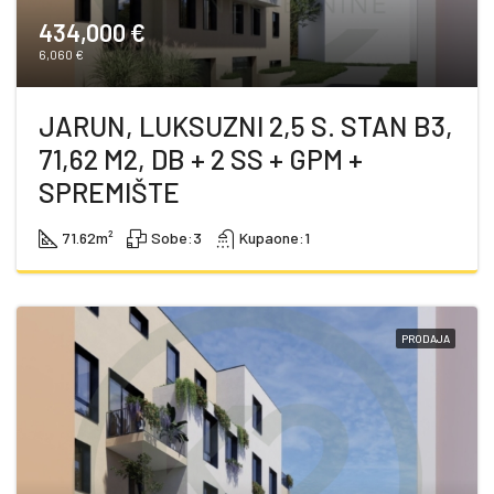
434,000 €
6,060 €
JARUN, LUKSUZNI 2,5 S. STAN B3,
71,62 M2, DB + 2 SS + GPM +
SPREMIŠTE
71.62
m²
Sobe:
3
Kupaone:
1
PRODAJA