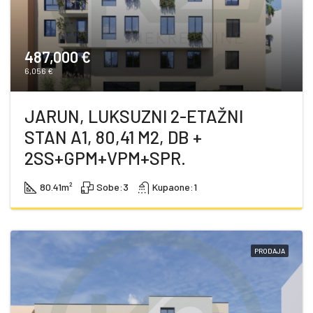
487,000 €
6,056 €
JARUN, LUKSUZNI 2-ETAŽNI
STAN A1, 80,41 M2, DB +
2SS+GPM+VPM+SPR.
80.41
m²
Sobe:
3
Kupaone:
1
PRODAJA