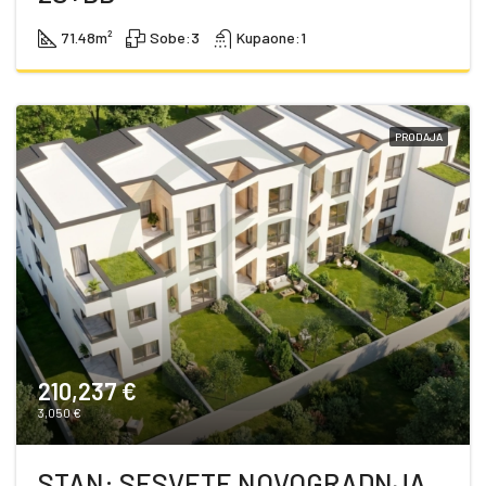
71.48
m²
Sobe:
3
Kupaone:
1
PRODAJA
210,237 €
3,050 €
STAN: SESVETE NOVOGRADNJA,