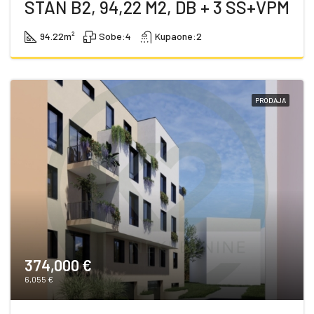
STAN B2, 94,22 M2, DB + 3 SS+VPM
94.22
m²
Sobe:
4
Kupaone:
2
PRODAJA
374,000 €
6,055 €