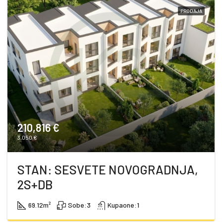
PRODAJA
210,816 €
3,050 €
STAN: SESVETE NOVOGRADNJA,
2S+DB
69.12
m²
Sobe:
3
Kupaone:
1