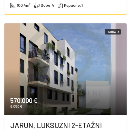
100.4
m²
Sobe:
4
Kupaone:
1
PRODAJA
570,000 €
6,050 €
JARUN, LUKSUZNI 2-ETAŽNI