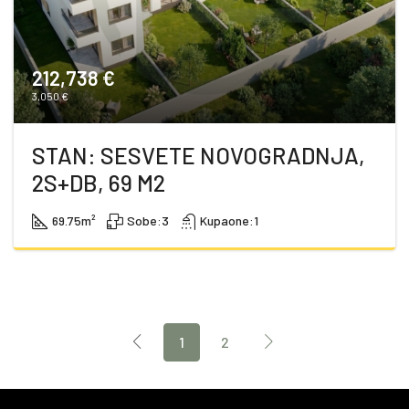
212,738 €
3,050 €
STAN: SESVETE NOVOGRADNJA,
2S+DB, 69 M2
69.75
m²
Sobe:
3
Kupaone:
1
1
2