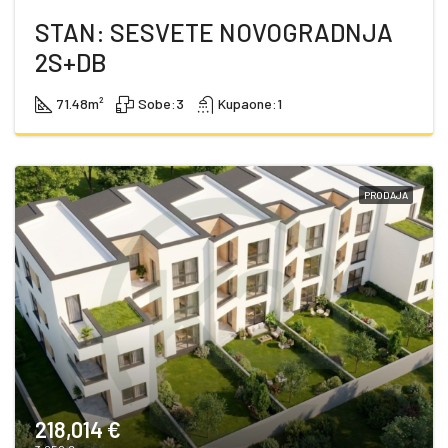
STAN: SESVETE NOVOGRADNJA
2S+DB
71.48
m²
Sobe:
3
Kupaone:
1
PRODAJA
218,014 €