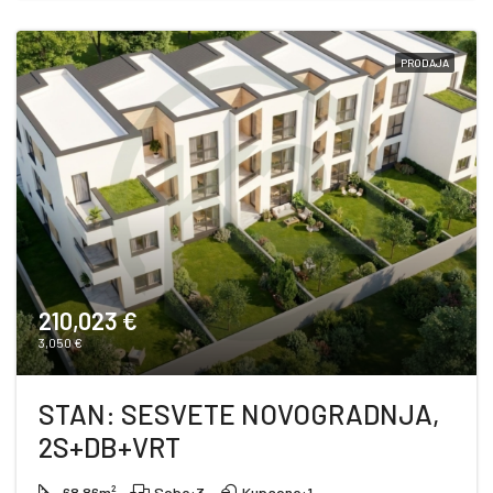
PRODAJA
210,023 €
3,050 €
STAN: SESVETE NOVOGRADNJA,
2S+DB+VRT
68.86
m²
Sobe:
3
Kupaone:
1