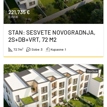
221,735 €
3,050 €
STAN: SESVETE NOVOGRADNJA,
2S+DB+VRT, 72 M2
72.7
m²
Sobe:
3
Kupaone:
1
PRODAJA