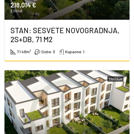
218,014 €
3,050 €
STAN: SESVETE NOVOGRADNJA,
2S+DB, 71 M2
71.48
m²
Sobe:
3
Kupaone:
1
PRODAJA